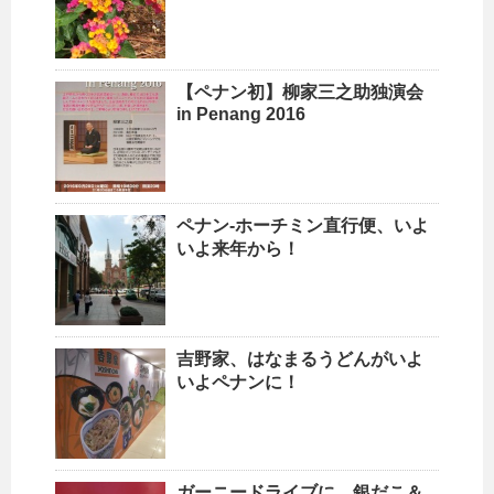
【ペナン初】柳家三之助独演会
in Penang 2016
ペナン-ホーチミン直行便、いよ
いよ来年から！
吉野家、はなまるうどんがいよ
いよペナンに！
ガーニードライブに、銀だこ＆