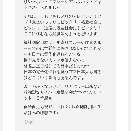
ひや〜ホントにマレーシアハラハラ・ドキ
ドキさせられました
それにしてもひさしぶりのマレーシア！ア
プリ支払いっぷりにビックリ！格差社会に
ビックリ！道路の段差社会にもビックリ！
ここに住むなら足腰鍛えようと思います
福祉国家日本は、年寄りスルーや弱者スル
ーってのは世間的に許されないのでこれか
らも日本は電子化遅れるだろな〜
目が見えない人スマホ使えないし…
格差是正目指してる日本だもんね〜
日本の電子化遅れを笑う在マ日本人も居る
けどこういう事情もあるんですよ…
よくわからないけど、リカバリー出来ない
程強烈なサイバー攻撃で突然すべてがリセ
ットする予感も…
自給自足も視野にいれ文明の利器利用の生
活は私の理想です♪
返信