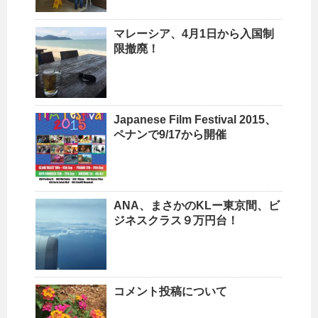
マレーシア、4月1日から入国制
限撤廃！
Japanese Film Festival 2015、
ペナンで9/17から開催
ANA、まさかのKLー東京間、ビ
ジネスクラス９万円台！
コメント投稿について