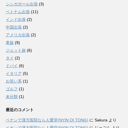
シンガポール出張
(3)
ベトナム出張
(11)
インド出張
(2)
中国出張
(2)
アメリカ出張
(2)
車旅
(9)
ジェット旅
(6)
タイ
(2)
ドバイ
(6)
イタリア
(5)
お笑い系
(1)
ゴルフ
(1)
未分類
(1)
最近のコメント
ペナンで漢方医院なら人愛堂(NYIN OI TONG)
に
Sakura
より
ペナンで漢方医院なら人愛堂(NYIN OI TONG)
に
じゅごん
より