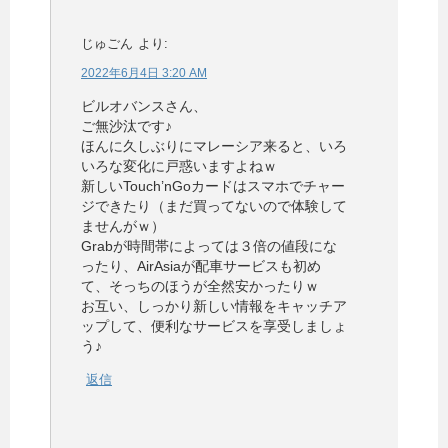
じゅごん
より:
2022年6月4日 3:20 AM
ビルオバンスさん、
ご無沙汰です♪
ほんに久しぶりにマレーシア来ると、いろ
いろな変化に戸惑いますよねｗ
新しいTouch’nGoカードはスマホでチャー
ジできたり（まだ買ってないので体験して
ませんがｗ）
Grabが時間帯によっては３倍の値段にな
ったり、AirAsiaが配車サービスも初め
て、そっちのほうが全然安かったりｗ
お互い、しっかり新しい情報をキャッチア
ップして、便利なサービスを享受しましょ
う♪
返信