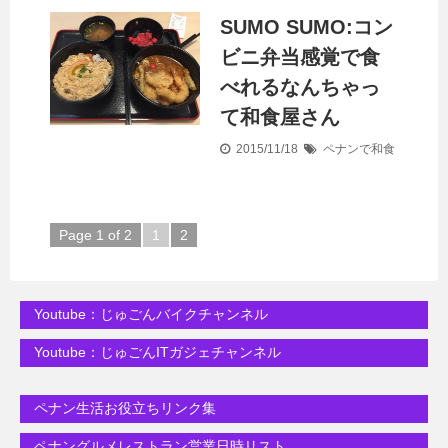
SUMO SUMO:コン
ビニ弁当感覚で食
べれるなんちゃっ
て和食屋さん
2015/11/18
ペナンで和食
Page 1 of 2
1
2
Youtube：じゅごんバイクチャンネル
Youtube：じゅごんITガジェチャンネル
ペナン生活お役立ちリンク集
ペナングルメレストラン営業日時リスト