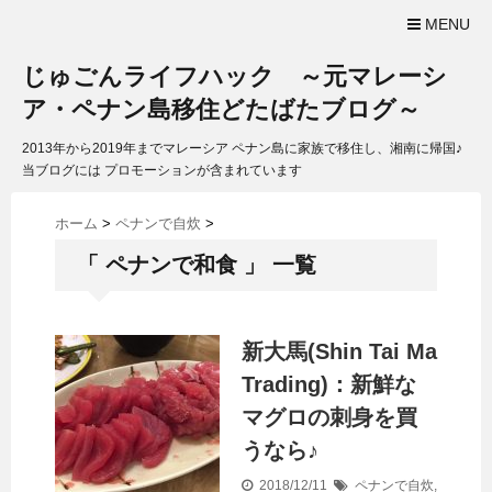
MENU
じゅごんライフハック ～元マレーシ
ア・ペナン島移住どたばたブログ～
2013年から2019年までマレーシア ペナン島に家族で移住し、湘南に帰国♪
当ブログには プロモーションが含まれています
ホーム
>
ペナンで自炊
>
「 ペナンで和食 」 一覧
新大馬(Shin Tai Ma
Trading)：新鮮な
マグロの刺身を買
うなら♪
2018/12/11
ペナンで自炊
,