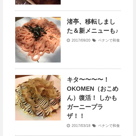
渚亭、移転しまし
た＆新メニューも♪
2017/09/20
ペナンで和食
キタ〜〜〜〜！
OKOMEN（おこめ
ん）復活！ しかも
ガーニープラ
ザ！！
2017/03/18
ペナンで和食