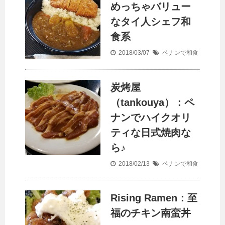
めっちゃバリュー
なタイ人シェフ和
食系
2018/03/07
ペナンで和食
炭烤屋
（tankouya）：ペ
ナンでハイクオリ
ティな日式焼肉な
ら♪
2018/02/13
ペナンで和食
Rising Ramen：至
福のチキン南蛮丼