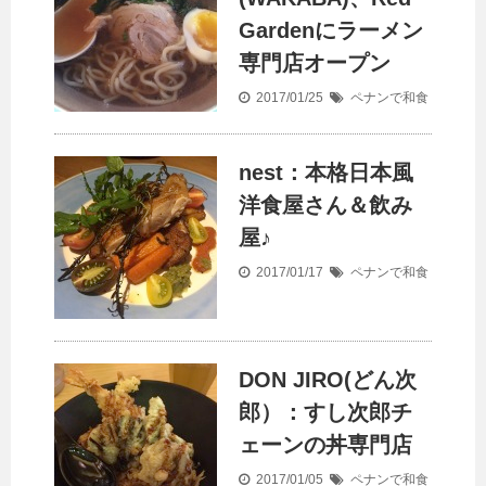
Gardenにラーメン
専門店オープン
2017/01/25
ペナンで和食
nest：本格日本風
洋食屋さん＆飲み
屋♪
2017/01/17
ペナンで和食
DON JIRO(どん次
郎）：すし次郎チ
ェーンの丼専門店
2017/01/05
ペナンで和食