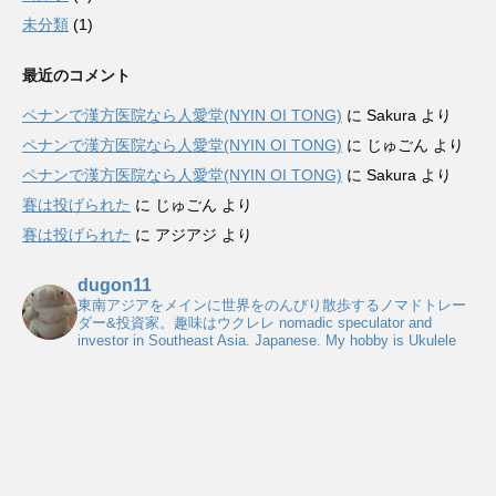
未分類
(1)
最近のコメント
ペナンで漢方医院なら人愛堂(NYIN OI TONG)
に
Sakura
より
ペナンで漢方医院なら人愛堂(NYIN OI TONG)
に
じゅごん
より
ペナンで漢方医院なら人愛堂(NYIN OI TONG)
に
Sakura
より
賽は投げられた
に
じゅごん
より
賽は投げられた
に
アジアジ
より
dugon11
東南アジアをメインに世界をのんびり散歩するノマドトレー
ダー&投資家。趣味はウクレレ
nomadic speculator and
investor in Southeast Asia. Japanese. My hobby is Ukulele