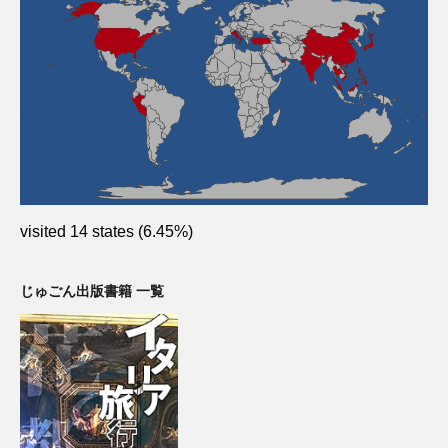
visited 14 states (6.45%)
じゅごん出版書籍 一覧