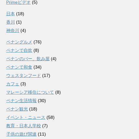
Primeビデオ
(5)
日本
(18)
香川
(1)
神奈川
(4)
ペナングルメ
(76)
ペナンで自炊
(8)
ペナンのバー、飲み屋
(4)
ペナンで和食
(34)
ウェスタンフード
(17)
カフェ
(3)
マレーシア移住について
(8)
ペナン生活情報
(30)
ペナン観光
(18)
イベント・ニュース
(58)
教育・日本人学校
(7)
子供の遊び関連
(11)