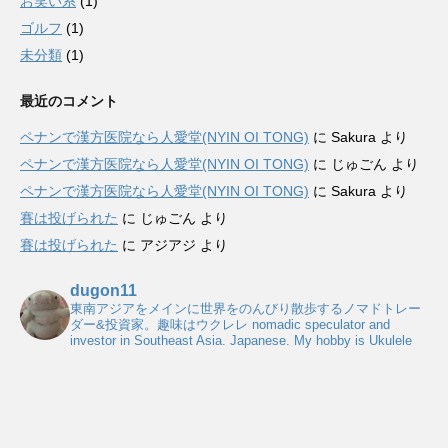
お笑い系
(1)
ゴルフ
(1)
未分類
(1)
最近のコメント
ペナンで漢方医院なら人愛堂(NYIN OI TONG)
に
Sakura
より
ペナンで漢方医院なら人愛堂(NYIN OI TONG)
に
じゅごん
より
ペナンで漢方医院なら人愛堂(NYIN OI TONG)
に
Sakura
より
賽は投げられた
に
じゅごん
より
賽は投げられた
に
アジアジ
より
dugon11
東南アジアをメインに世界をのんびり散歩するノマドトレー
ダー&投資家。趣味はウクレレ
nomadic speculator and
investor in Southeast Asia. Japanese. My hobby is Ukulele