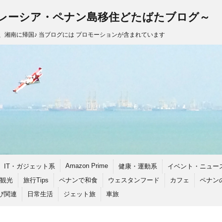
レーシア・ペナン島移住どたばたブログ～
し、湘南に帰国♪ 当ブログには プロモーションが含まれています
Amazon Prime
IT・ガジェット系
健康・運動系
イベント・ニュー
観光
旅行Tips
ペナンで和食
ウェスタンフード
カフェ
ペナン
び関連
日常生活
ジェット旅
車旅