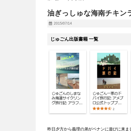
油ぎっしゅな海南チキンライスなら
2015/07/14
じゅごん出版書籍 一覧
昨日夕方から義理の弟がペナンに遊びに来ま