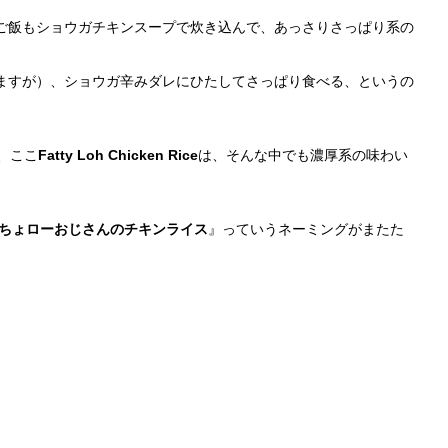
ご飯もショウガチキンスープで炊き込んで、あっさりさっぱり系の
ますが）、ショウガ辛みダレにひたしてさっぱり食べる、というの
、ここ
Fatty Loh Chicken Rice
は、そんな中でも濃厚系の味わい
ちょローおじさんのチキンライス
』っていうネーミングがまたた