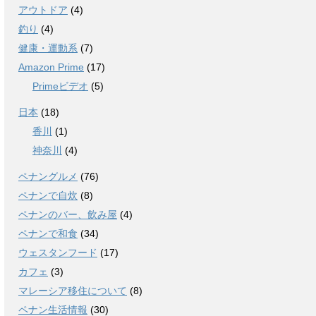
アウトドア
(4)
釣り
(4)
健康・運動系
(7)
Amazon Prime
(17)
Primeビデオ
(5)
日本
(18)
香川
(1)
神奈川
(4)
ペナングルメ
(76)
ペナンで自炊
(8)
ペナンのバー、飲み屋
(4)
ペナンで和食
(34)
ウェスタンフード
(17)
カフェ
(3)
マレーシア移住について
(8)
ペナン生活情報
(30)