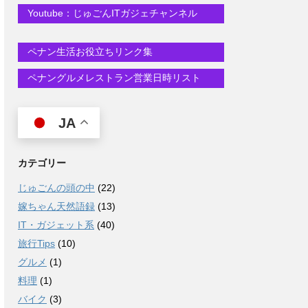
Youtube：じゅごんITガジェチャンネル
ペナン生活お役立ちリンク集
ペナングルメレストラン営業日時リスト
JA
カテゴリー
じゅごんの頭の中
(22)
嫁ちゃん天然語録
(13)
IT・ガジェット系
(40)
旅行Tips
(10)
グルメ
(1)
料理
(1)
バイク
(3)