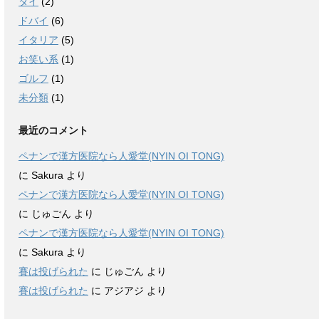
タイ
(2)
ドバイ
(6)
イタリア
(5)
お笑い系
(1)
ゴルフ
(1)
未分類
(1)
最近のコメント
ペナンで漢方医院なら人愛堂(NYIN OI TONG)
に
Sakura
より
ペナンで漢方医院なら人愛堂(NYIN OI TONG)
に
じゅごん
より
ペナンで漢方医院なら人愛堂(NYIN OI TONG)
に
Sakura
より
賽は投げられた
に
じゅごん
より
賽は投げられた
に
アジアジ
より