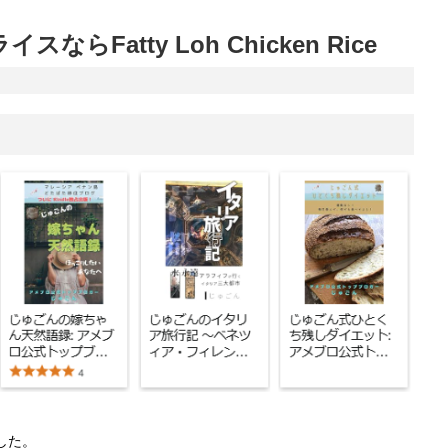
Fatty Loh Chicken Rice
した。