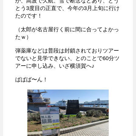
が、高波で欠航、雪で断念などあり、とう
とう3度目の正直で、今年の3月上旬に行け
たのです！
（太郎が名古屋行く前に間に合ってよかっ
たｗ）
弾薬庫などは普段は封鎖されておりツアー
でないと見学できない、とのことで60分ツ
アーに申し込み、いざ横須賀へ♪
ばばば〜ん！