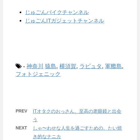
じゅごんバイクチャンネル
じゅごんITガジェットチャンネル
-
神奈川
猿島
,
横須賀
,
ラピュタ
,
軍艦島
,
フォトジェニック
PREV
ITオタクのおっさん、至高の老眼鏡と出会
う
NEXT
しゃ〜わせな人生を過ごすための、たい焼
き的なナニカ