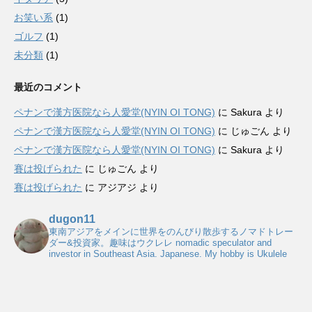
お笑い系
(1)
ゴルフ
(1)
未分類
(1)
最近のコメント
ペナンで漢方医院なら人愛堂(NYIN OI TONG)
に
Sakura
より
ペナンで漢方医院なら人愛堂(NYIN OI TONG)
に
じゅごん
より
ペナンで漢方医院なら人愛堂(NYIN OI TONG)
に
Sakura
より
賽は投げられた
に
じゅごん
より
賽は投げられた
に
アジアジ
より
dugon11
東南アジアをメインに世界をのんびり散歩するノマドトレー
ダー&投資家。趣味はウクレレ
nomadic speculator and
investor in Southeast Asia. Japanese. My hobby is Ukulele