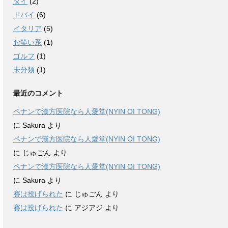
タイ
(2)
ドバイ
(6)
イタリア
(5)
お笑い系
(1)
ゴルフ
(1)
未分類
(1)
最近のコメント
ペナンで漢方医院なら人愛堂(NYIN OI TONG)
に
Sakura
より
ペナンで漢方医院なら人愛堂(NYIN OI TONG)
に
じゅごん
より
ペナンで漢方医院なら人愛堂(NYIN OI TONG)
に
Sakura
より
賽は投げられた
に
じゅごん
より
賽は投げられた
に
アジアジ
より