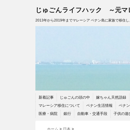
じゅごんライフハック ～元マ
2013年から2019年までマレーシア ペナン島に家族で移住
新着記事
じゅごんの頭の中
嫁ちゃん天然語録
マレーシア移住について
ペナン生活情報
ペナン
医療・病院
銀行
自動車・交通手段
子供の遊
ホーム
>
日本
>