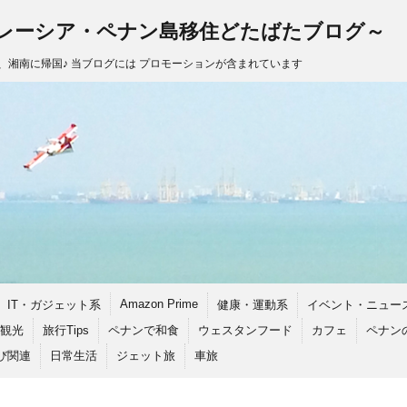
レーシア・ペナン島移住どたばたブログ～
し、湘南に帰国♪ 当ブログには プロモーションが含まれています
Amazon Prime
IT・ガジェット系
健康・運動系
イベント・ニュー
観光
旅行Tips
ペナンで和食
ウェスタンフード
カフェ
ペナン
び関連
日常生活
ジェット旅
車旅