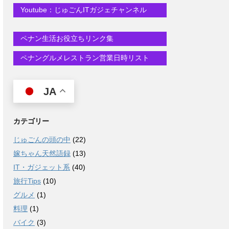
Youtube：じゅごんITガジェチャンネル
ペナン生活お役立ちリンク集
ペナングルメレストラン営業日時リスト
JA
カテゴリー
じゅごんの頭の中
(22)
嫁ちゃん天然語録
(13)
IT・ガジェット系
(40)
旅行Tips
(10)
グルメ
(1)
料理
(1)
バイク
(3)