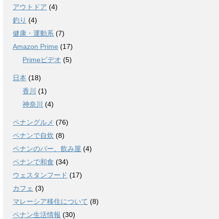
アウトドア
(4)
釣り
(4)
健康・運動系
(7)
Amazon Prime
(17)
Primeビデオ
(5)
日本
(18)
香川
(1)
神奈川
(4)
ペナングルメ
(76)
ペナンで自炊
(8)
ペナンのバー、飲み屋
(4)
ペナンで和食
(34)
ウェスタンフード
(17)
カフェ
(3)
マレーシア移住について
(8)
ペナン生活情報
(30)