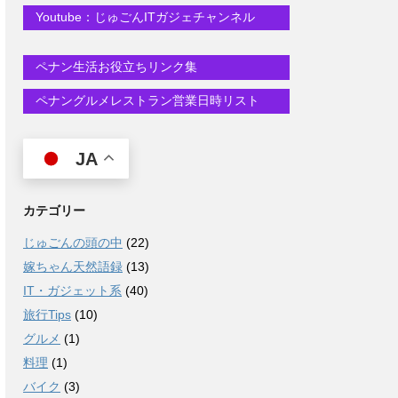
Youtube：じゅごんITガジェチャンネル
ペナン生活お役立ちリンク集
ペナングルメレストラン営業日時リスト
JA
カテゴリー
じゅごんの頭の中
(22)
嫁ちゃん天然語録
(13)
IT・ガジェット系
(40)
旅行Tips
(10)
グルメ
(1)
料理
(1)
バイク
(3)