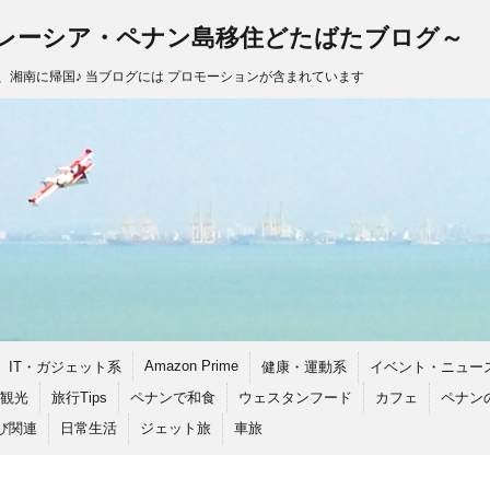
レーシア・ペナン島移住どたばたブログ～
し、湘南に帰国♪ 当ブログには プロモーションが含まれています
Amazon Prime
IT・ガジェット系
健康・運動系
イベント・ニュー
観光
旅行Tips
ペナンで和食
ウェスタンフード
カフェ
ペナン
び関連
日常生活
ジェット旅
車旅