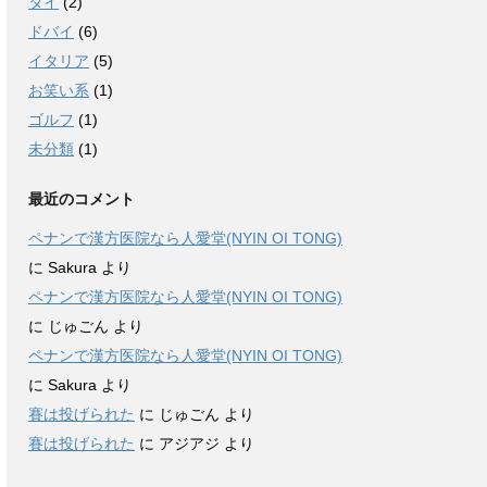
タイ
(2)
ドバイ
(6)
イタリア
(5)
お笑い系
(1)
ゴルフ
(1)
未分類
(1)
最近のコメント
ペナンで漢方医院なら人愛堂(NYIN OI TONG)
に
Sakura
より
ペナンで漢方医院なら人愛堂(NYIN OI TONG)
に
じゅごん
より
ペナンで漢方医院なら人愛堂(NYIN OI TONG)
に
Sakura
より
賽は投げられた
に
じゅごん
より
賽は投げられた
に
アジアジ
より