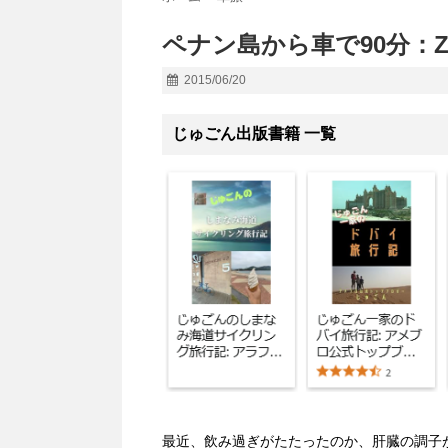
ペナン島から車で90分：Zo
2015/06/20
じゅごん出版書籍 一覧
最近、飲み過ぎがたたったのか、肝臓の調子