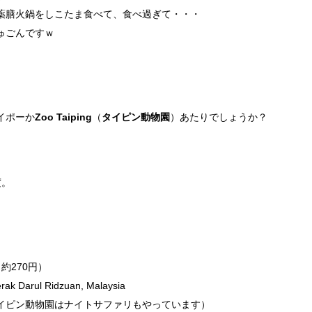
薬膳火鍋をしこたま食べて、食べ過ぎて・・・
ゅごんですｗ
。
イポーか
Zoo Taiping
（
タイピン動物園
）あたりでしょうか？
度。
約270円）
erak Darul Ridzuan, Malaysia
イピン動物園はナイトサファリもやっています）