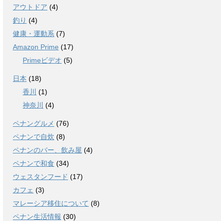
アウトドア
(4)
釣り
(4)
健康・運動系
(7)
Amazon Prime
(17)
Primeビデオ
(5)
日本
(18)
香川
(1)
神奈川
(4)
ペナングルメ
(76)
ペナンで自炊
(8)
ペナンのバー、飲み屋
(4)
ペナンで和食
(34)
ウェスタンフード
(17)
カフェ
(3)
マレーシア移住について
(8)
ペナン生活情報
(30)