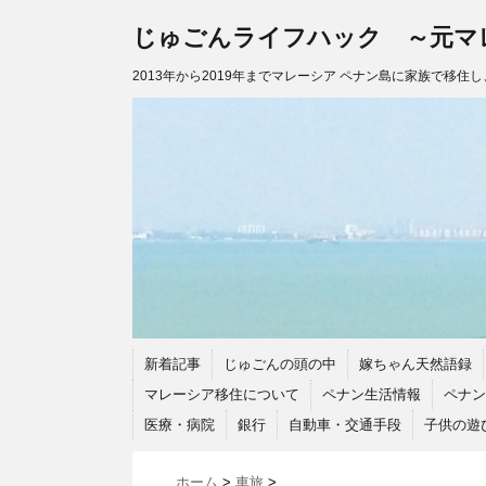
じゅごんライフハック ～元マ
2013年から2019年までマレーシア ペナン島に家族で移住
新着記事
じゅごんの頭の中
嫁ちゃん天然語録
マレーシア移住について
ペナン生活情報
ペナン
医療・病院
銀行
自動車・交通手段
子供の遊
ホーム
>
車旅
>