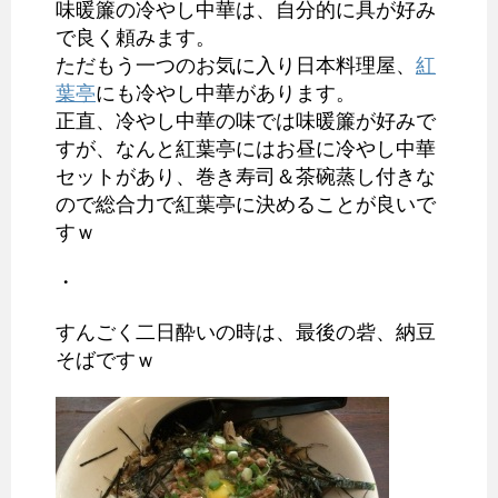
味暖簾の冷やし中華は、自分的に具が好み
で良く頼みます。
ただもう一つのお気に入り日本料理屋、
紅
葉亭
にも冷やし中華があります。
正直、冷やし中華の味では味暖簾が好みで
すが、なんと紅葉亭にはお昼に冷やし中華
セットがあり、巻き寿司＆茶碗蒸し付きな
ので総合力で紅葉亭に決めることが良いで
すｗ
・
すんごく二日酔いの時は、最後の砦、納豆
そばですｗ