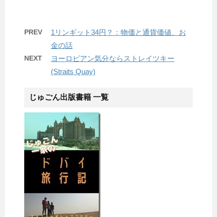
PREV
1リンギット34円？：物価と通貨価値、お
金の話
NEXT
ヨーロピアン気分ならストレイツキー
(Straits Quay)
じゅごん出版書籍 一覧