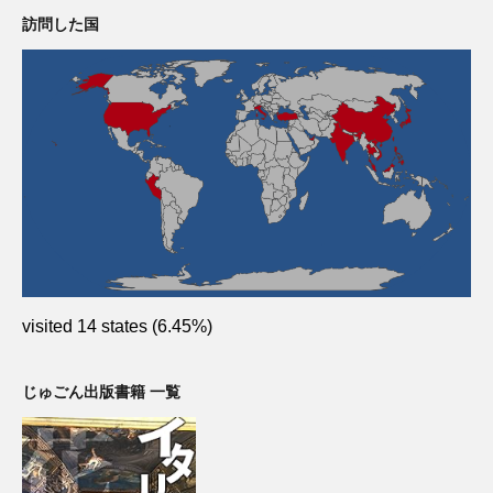
訪問した国
visited 14 states (6.45%)
じゅごん出版書籍 一覧