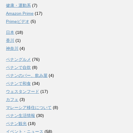
健康・運動系
(7)
Amazon Prime
(17)
Primeビデオ
(5)
日本
(18)
香川
(1)
神奈川
(4)
ペナングルメ
(76)
ペナンで自炊
(8)
ペナンのバー、飲み屋
(4)
ペナンで和食
(34)
ウェスタンフード
(17)
カフェ
(3)
マレーシア移住について
(8)
ペナン生活情報
(30)
ペナン観光
(18)
イベント・ニュース
(58)