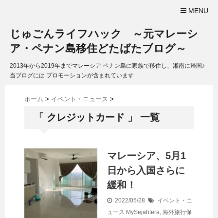
MENU
じゅごんライフハック ～元マレーシ
ア・ペナン島移住どたばたブログ～
2013年から2019年までマレーシア ペナン島に家族で移住し、湘南に帰国♪
当ブログには プロモーションが含まれています
ホーム
>
イベント・ニュース
>
「 クレジットカード 」 一覧
マレーシア、5月1
日から入国さらに
緩和！
2022/05/28
イベント・ニ
ュース
MySejahtera
,
海外旅行保