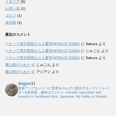
イタリア
(5)
お笑い系
(1)
ゴルフ
(1)
未分類
(1)
最近のコメント
ペナンで漢方医院なら人愛堂(NYIN OI TONG)
に
Sakura
より
ペナンで漢方医院なら人愛堂(NYIN OI TONG)
に
じゅごん
より
ペナンで漢方医院なら人愛堂(NYIN OI TONG)
に
Sakura
より
賽は投げられた
に
じゅごん
より
賽は投げられた
に
アジアジ
より
dugon11
東南アジアをメインに世界をのんびり散歩するノマドトレー
ダー&投資家。趣味はウクレレ
nomadic speculator and
investor in Southeast Asia. Japanese. My hobby is Ukulele