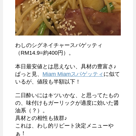
わしのシグネイチャースパゲッティ
（RM14.9=約400円）。
本日最安値とは思えない、具材の豊富さ♪
ぱっと見、
Miam Miamスパゲッティ
に似て
いるが、値段も半額以下！
二日酔いにはキツいかな、と思ってたもの
の、味付けもガーリックが適度に効いた醤
油系（？）。
具材との相性も抜群♪
これは、わし的リピート決定メニューや
ぁ！