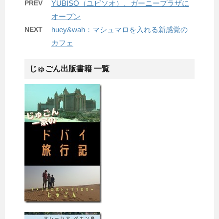
PREV
YUBISO（ユビソオ）、ガーニープラザに
オープン
NEXT
huey&wah：マシュマロを入れる新感覚の
カフェ
じゅごん出版書籍 一覧