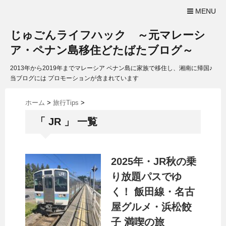
MENU
じゅごんライフハック ～元マレーシ
ア・ペナン島移住どたばたブログ～
2013年から2019年までマレーシア ペナン島に家族で移住し、湘南に帰国♪
当ブログには プロモーションが含まれています
ホーム
>
旅行Tips
>
「 JR 」 一覧
2025年・JR秋の乗
り放題パスでゆ
く！ 飯田線・名古
屋グルメ・浜松餃
子 満喫の旅