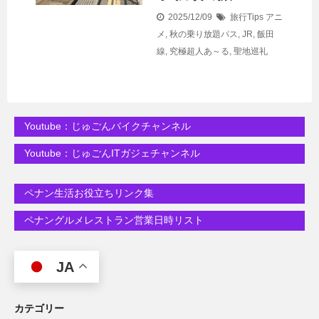
2025/12/09
旅行Tips
アニ
メ
,
秋の乗り放題パス
,
JR
,
飯田
線
,
究極超人あ～る
,
聖地巡礼
Youtube：じゅごんバイクチャンネル
Youtube：じゅごんITガジェチャンネル
ペナン生活お役立ちリンク集
ペナングルメレストラン営業日時リスト
JA
カテゴリー