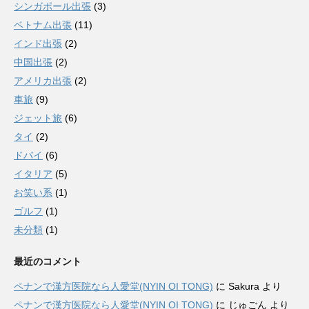
シンガポール出張
(3)
ベトナム出張
(11)
インド出張
(2)
中国出張
(2)
アメリカ出張
(2)
車旅
(9)
ジェット旅
(6)
タイ
(2)
ドバイ
(6)
イタリア
(5)
お笑い系
(1)
ゴルフ
(1)
未分類
(1)
最近のコメント
ペナンで漢方医院なら人愛堂(NYIN OI TONG)
に
Sakura
より
ペナンで漢方医院なら人愛堂(NYIN OI TONG)
に
じゅごん
より