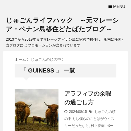
MENU
じゅごんライフハック ～元マレーシ
ア・ペナン島移住どたばたブログ～
2013年から2019年までマレーシア ペナン島に家族で移住し、湘南に帰国♪
当ブログには プロモーションが含まれています
ホーム
>
じゅごんの頭の中
>
「 GUINESS 」 一覧
アラフィフの余暇
の過ごし方
2024/08/15
じゅごんの頭
の中
もし僕らのことばがウイス
キーだったなら
,
村上春樹
,
ポー