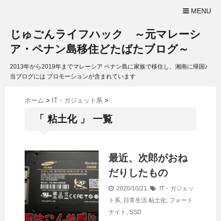
MENU
じゅごんライフハック ～元マレーシ
ア・ペナン島移住どたばたブログ～
2013年から2019年までマレーシア ペナン島に家族で移住し、湘南に帰国♪
当ブログには プロモーションが含まれています
ホーム
>
IT・ガジェット系
>
「 粘土化 」 一覧
最近、次郎がおね
だりしたもの
2020/10/21
IT・ガジェッ
ト系
,
日常生活
粘土化
,
フォート
ナイト
,
SSD