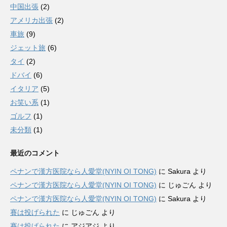
中国出張
(2)
アメリカ出張
(2)
車旅
(9)
ジェット旅
(6)
タイ
(2)
ドバイ
(6)
イタリア
(5)
お笑い系
(1)
ゴルフ
(1)
未分類
(1)
最近のコメント
ペナンで漢方医院なら人愛堂(NYIN OI TONG)
に
Sakura
より
ペナンで漢方医院なら人愛堂(NYIN OI TONG)
に
じゅごん
より
ペナンで漢方医院なら人愛堂(NYIN OI TONG)
に
Sakura
より
賽は投げられた
に
じゅごん
より
賽は投げられた
に
アジアジ
より