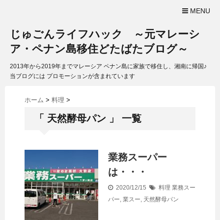
MENU
じゅごんライフハック ～元マレーシ
ア・ペナン島移住どたばたブログ～
2013年から2019年までマレーシア ペナン島に家族で移住し、湘南に帰国♪
当ブログには プロモーションが含まれています
ホーム
>
料理
>
「 天然酵母パン 」 一覧
業務スーパー
は・・・
2020/12/15
料理
業務スー
パー
,
業スー
,
天然酵母パン