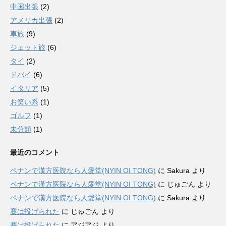
中国出張
(2)
アメリカ出張
(2)
車旅
(9)
ジェット旅
(6)
タイ
(2)
ドバイ
(6)
イタリア
(5)
お笑い系
(1)
ゴルフ
(1)
未分類
(1)
最近のコメント
ペナンで漢方医院なら人愛堂(NYIN OI TONG)
に
Sakura
より
ペナンで漢方医院なら人愛堂(NYIN OI TONG)
に
じゅごん
より
ペナンで漢方医院なら人愛堂(NYIN OI TONG)
に
Sakura
より
賽は投げられた
に
じゅごん
より
賽は投げられた
に
アジアジ
より