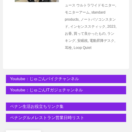
ュース
ウルトラワイドモニター
,
モニターアーム
,
standard
products
,
ノートパソコンスタン
ド
,
インセンススティック
,
2023
,
お香
,
買って良かったもの
,
ラン
キング
,
安眠枕
,
電動昇降デスク
,
耳栓
,
Loop Quiet
Youtube：じゅごんバイクチャンネル
Youtube：じゅごんITガジェチャンネル
ペナン生活お役立ちリンク集
ペナングルメレストラン営業日時リスト