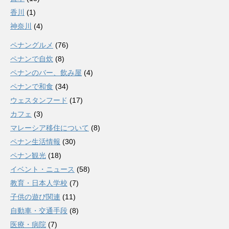
香川
(1)
神奈川
(4)
ペナングルメ
(76)
ペナンで自炊
(8)
ペナンのバー、飲み屋
(4)
ペナンで和食
(34)
ウェスタンフード
(17)
カフェ
(3)
マレーシア移住について
(8)
ペナン生活情報
(30)
ペナン観光
(18)
イベント・ニュース
(58)
教育・日本人学校
(7)
子供の遊び関連
(11)
自動車・交通手段
(8)
医療・病院
(7)