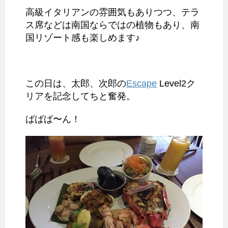
高級イタリアンの雰囲気もありつつ、テラ
ス席などは南国ならではの植物もあり、南
国リゾート感も楽しめます♪
この日は、太郎、次郎の
Escape
Level2ク
リアを記念してちと奮発。
ばばば〜ん！