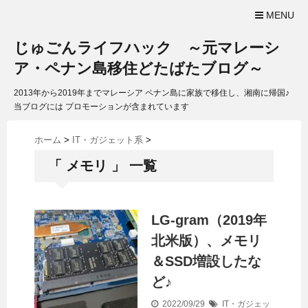
MENU
じゅごんライフハック ～元マレーシ
ア・ペナン島移住どたばたブログ～
2013年から2019年までマレーシア ペナン島に家族で移住し、湘南に帰国♪
当ブログには プロモーションが含まれています
ホーム
>
IT・ガジェット系
>
「 メモリ 」 一覧
LG-gram（2019年
北米版）、メモリ
＆SSD増設したな
ど♪
2022/09/29
IT・ガジェッ