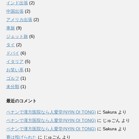
インド出張
(2)
中国出張
(2)
アメリカ出張
(2)
車旅
(9)
ジェット旅
(6)
タイ
(2)
ドバイ
(6)
イタリア
(5)
お笑い系
(1)
ゴルフ
(1)
未分類
(1)
最近のコメント
ペナンで漢方医院なら人愛堂(NYIN OI TONG)
に
Sakura
より
ペナンで漢方医院なら人愛堂(NYIN OI TONG)
に
じゅごん
より
ペナンで漢方医院なら人愛堂(NYIN OI TONG)
に
Sakura
より
賽は投げられた
に
じゅごん
より