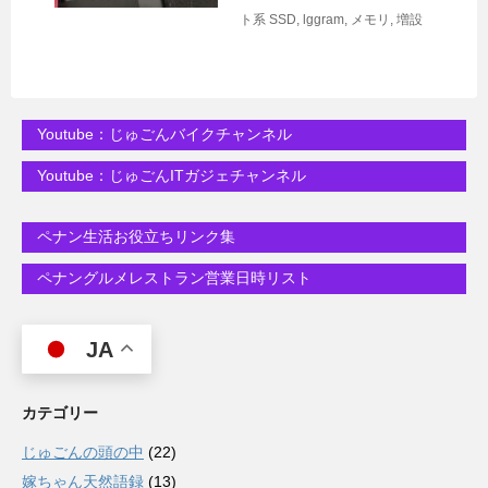
ト系
SSD
,
lggram
,
メモリ
,
増設
Youtube：じゅごんバイクチャンネル
Youtube：じゅごんITガジェチャンネル
ペナン生活お役立ちリンク集
ペナングルメレストラン営業日時リスト
JA
カテゴリー
じゅごんの頭の中
(22)
嫁ちゃん天然語録
(13)