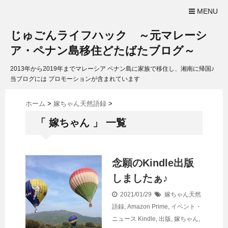
MENU
じゅごんライフハック ～元マレーシ
ア・ペナン島移住どたばたブログ～
2013年から2019年までマレーシア ペナン島に家族で移住し、湘南に帰国♪
当ブログには プロモーションが含まれています
ホーム
>
嫁ちゃん天然語録
>
「 嫁ちゃん 」 一覧
念願のKindle出版
しましたぁ♪
2021/01/29
嫁ちゃん天然
語録
,
Amazon Prime
,
イベント・
ニュース
Kindle
,
出版
,
嫁ちゃん
,